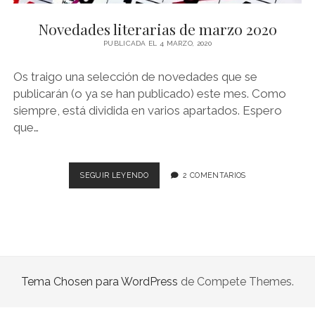
NOVELA GRÁFICA
Novedades literarias de marzo 2020
BOOKTAG
PUBLICADA EL 4 MARZO, 2020
NO FICCIÓN
Os traigo una selección de novedades que se
LITERATURA INFANTIL Y JUVENIL
publicarán (o ya se han publicado) este mes. Como
siempre, está dividida en varios apartados. Espero
NOVEDADES DEL MES
que…
NOVEDADES
SEGUIR LEYENDO
2 COMENTARIOS
LITERARIAS
DE
MARZO
2020
Tema Chosen para WordPress
de Compete Themes.