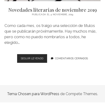
NOVELA GRÁFICA
Novedades literarias de noviembre 2019
BOOKTAG
PUBLICADA EL 4 NOVIEMBRE, 2019
NO FICCIÓN
Como cada mes, os traigo una selección de títulos
LITERATURA INFANTIL Y JUVENIL
que se publicarán próximamente. Hay muchos más,
pero como no puedo nombrarlos a todos, he
NOVEDADES DEL MES
elegido…
NOVEDADES
SEGUIR LEYENDO
COMENTARIOS CERRADOS
LITERARIAS
DE
NOVIEMBRE
2019
Tema Chosen para WordPress
de Compete Themes.