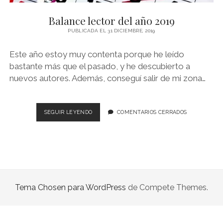
NOVELA GRÁFICA
Balance lector del año 2019
BOOKTAG
PUBLICADA EL 31 DICIEMBRE, 2019
NO FICCIÓN
Este año estoy muy contenta porque he leído
LITERATURA INFANTIL Y JUVENIL
bastante más que el pasado, y he descubierto a
nuevos autores. Además, conseguí salir de mi zona…
NOVEDADES DEL MES
BALANCE
SEGUIR LEYENDO
COMENTARIOS CERRADOS
LECTOR
DEL
AÑO
2019
Tema Chosen para WordPress
de Compete Themes.