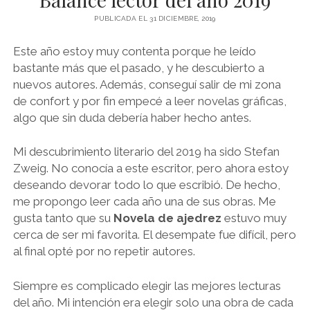
NOVELA GRÁFICA
PUBLICADA EL 31 DICIEMBRE, 2019
BOOKTAG
Este año estoy muy contenta porque he leído
NO FICCIÓN
bastante más que el pasado, y he descubierto a
nuevos autores. Además, conseguí salir de mi zona
LITERATURA INFANTIL Y JUVENIL
de confort y por fin empecé a leer novelas gráficas,
NOVEDADES DEL MES
algo que sin duda debería haber hecho antes.
Mi descubrimiento literario del 2019 ha sido Stefan
Zweig. No conocía a este escritor, pero ahora estoy
deseando devorar todo lo que escribió. De hecho,
me propongo leer cada año una de sus obras. Me
gusta tanto que su
Novela de ajedrez
estuvo muy
cerca de ser mi favorita. El desempate fue difícil, pero
al final opté por no repetir autores.
Siempre es complicado elegir las mejores lecturas
del año. Mi intención era elegir solo una obra de cada