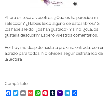
Ahora os toca a vosotros. ¿Qué os ha parecido mi
selección? ¿Habéis leído alguno de estos libros? Si
los habéis leído, ¿os han gustado? Y si no, ¿cuál os
gustaría descubrir? Espero vuestros comentarios.
Por hoy me despido hasta la próxima entrada, con un
abrazo para todos. No olvidéis seguir disfrutando de
la lectura.
Compártelo
F
T
E
G
W
P
T
Y
T
C
a
w
m
m
h
i
u
a
e
o
c
i
a
a
a
n
m
h
l
m
e
t
i
i
t
t
b
o
e
p