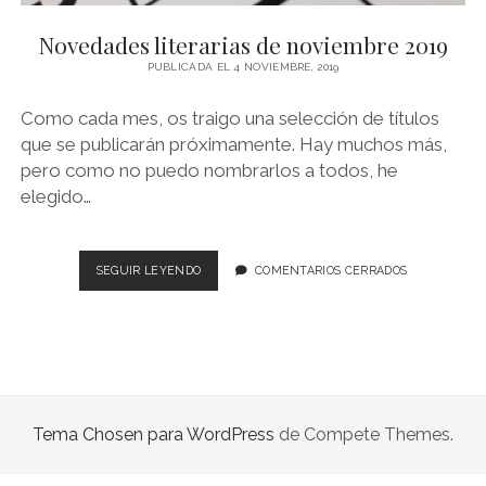
NOVELA GRÁFICA
Novedades literarias de noviembre 2019
BOOKTAG
PUBLICADA EL 4 NOVIEMBRE, 2019
NO FICCIÓN
Como cada mes, os traigo una selección de títulos
LITERATURA INFANTIL Y JUVENIL
que se publicarán próximamente. Hay muchos más,
pero como no puedo nombrarlos a todos, he
NOVEDADES DEL MES
elegido…
NOVEDADES
SEGUIR LEYENDO
COMENTARIOS CERRADOS
LITERARIAS
DE
NOVIEMBRE
2019
Tema Chosen para WordPress
de Compete Themes.