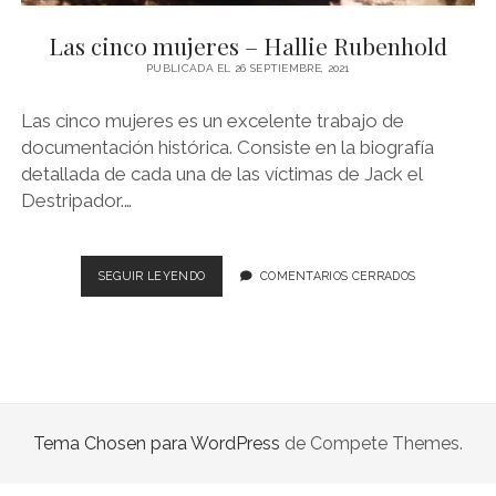
NOVELA GRÁFICA
Las cinco mujeres – Hallie Rubenhold
BOOKTAG
PUBLICADA EL 26 SEPTIEMBRE, 2021
NO FICCIÓN
Las cinco mujeres es un excelente trabajo de
LITERATURA INFANTIL Y JUVENIL
documentación histórica. Consiste en la biografía
detallada de cada una de las víctimas de Jack el
NOVEDADES DEL MES
Destripador.…
LAS
SEGUIR LEYENDO
COMENTARIOS CERRADOS
CINCO
MUJERES
–
HALLIE
RUBENHOLD
Tema Chosen para WordPress
de Compete Themes.