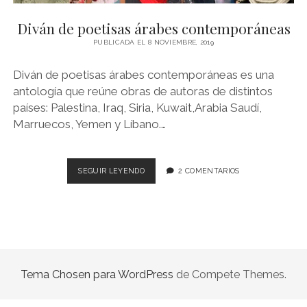
NOVELA GRÁFICA
Diván de poetisas árabes contemporáneas
BOOKTAG
PUBLICADA EL 8 NOVIEMBRE, 2019
NO FICCIÓN
Diván de poetisas árabes contemporáneas es una
LITERATURA INFANTIL Y JUVENIL
antología que reúne obras de autoras de distintos
países: Palestina, Iraq, Siria, Kuwait,Arabia Saudí,
NOVEDADES DEL MES
Marruecos, Yemen y Líbano.…
DIVÁN
SEGUIR LEYENDO
2 COMENTARIOS
DE
POETISAS
ÁRABES
CONTEMPORÁNEAS
Tema Chosen para WordPress
de Compete Themes.