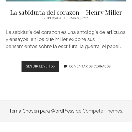
NOVELA GRÁFICA
La sabiduría del corazón – Henry Miller
BOOKTAG
PUBLICADA EL 1 MARZO, 2020
NO FICCIÓN
La sabiduría del corazón es una antología de artículos
LITERATURA INFANTIL Y JUVENIL
y ensayos, en los que Miller expone sus
pensamientos sobre la escritura, la guerra, el papel…
NOVEDADES DEL MES
LA
SEGUIR LEYENDO
COMENTARIOS CERRADOS
SABIDURÍA
DEL
CORAZÓN
–
HENRY
MILLER
Tema Chosen para WordPress
de Compete Themes.