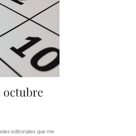
e octubre
des editoriales que me