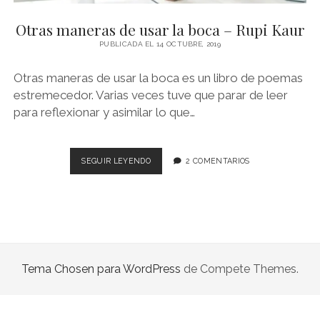
NOVELA GRÁFICA
Otras maneras de usar la boca – Rupi Kaur
BOOKTAG
PUBLICADA EL 14 OCTUBRE, 2019
NO FICCIÓN
Otras maneras de usar la boca es un libro de poemas
LITERATURA INFANTIL Y JUVENIL
estremecedor. Varias veces tuve que parar de leer
para reflexionar y asimilar lo que…
NOVEDADES DEL MES
OTRAS
SEGUIR LEYENDO
2 COMENTARIOS
MANERAS
DE
USAR
LA
BOCA
–
RUPI
Tema Chosen para WordPress
de Compete Themes.
KAUR