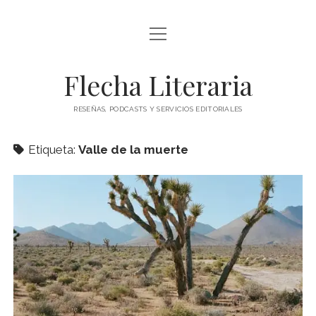
abrir
ÍNDICE DE ENTRADAS
menú
abrir
BLOG
Flecha Literaria
menú
TODAS LAS ENTRADAS
CONTACTO
RESEÑAS, PODCASTS Y SERVICIOS EDITORIALES
RESEÑAS
twitter
facebook
instagram
ARTÍCULOS DE OPINIÓN
Etiqueta:
Valle de la muerte
AUTORES
ESPECIALES
PODCAST
CLÁSICOS
POESÍA
TEATRO