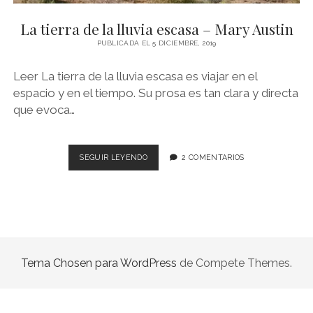
NOVELA GRÁFICA
La tierra de la lluvia escasa – Mary Austin
BOOKTAG
PUBLICADA EL 5 DICIEMBRE, 2019
NO FICCIÓN
Leer La tierra de la lluvia escasa es viajar en el
LITERATURA INFANTIL Y JUVENIL
espacio y en el tiempo. Su prosa es tan clara y directa
que evoca…
NOVEDADES DEL MES
LA
SEGUIR LEYENDO
2 COMENTARIOS
TIERRA
DE
LA
LLUVIA
ESCASA
–
MARY
Tema Chosen para WordPress
de Compete Themes.
AUSTIN