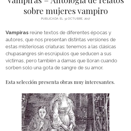
NOVELA GRÁFICA
sobre mujeres vampiro
BOOKTAG
PUBLICADA EL 31 OCTUBRE, 2017
NO FICCIÓN
Vampiras
reúne textos de diferentes épocas y
LITERATURA INFANTIL Y JUVENIL
autores, que nos presentan distintas versiones de
NOVEDADES DEL MES
estas misteriosas criaturas: tenemos a las clásicas
chupasangres sin escrúpulos que seducen a sus
víctimas, pero también a damas que lloran cuando
sorben solo una gota de sangre de su amor.
Esta selección presenta obras muy interesantes.