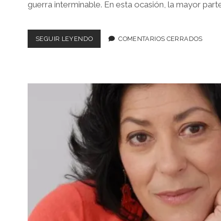
guerra interminable. En esta ocasión, la mayor parte
LA
SEGUIR LEYENDO
COMENTARIOS CERRADOS
MADRE
DE
FRANKENSTEIN
–
ALMUDENA
GRANDES