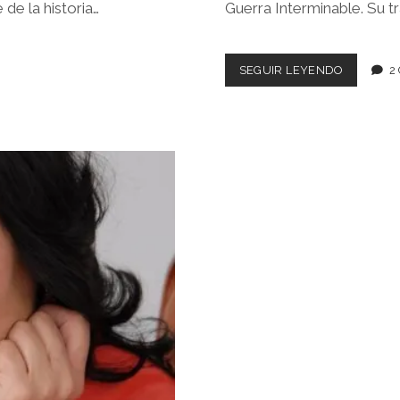
 de la historia…
Guerra Interminable. Su t
LOS
SEGUIR LEYENDO
2
PACIENTE
DEL
DOCTOR
GARCÍA
–
ALMUDE
GRANDE