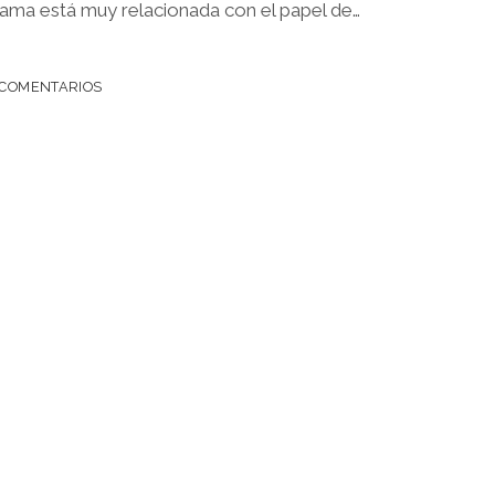
rama está muy relacionada con el papel de…
 COMENTARIOS
S
NA
S