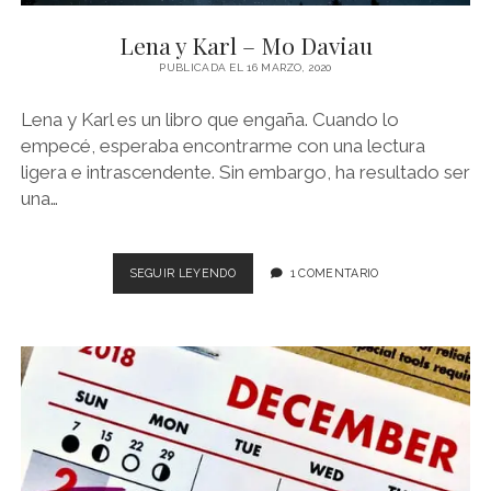
NOVELA GRÁFICA
Lena y Karl – Mo Daviau
BOOKTAG
PUBLICADA EL 16 MARZO, 2020
NO FICCIÓN
Lena y Karl es un libro que engaña. Cuando lo
LITERATURA INFANTIL Y JUVENIL
empecé, esperaba encontrarme con una lectura
ligera e intrascendente. Sin embargo, ha resultado ser
NOVEDADES DEL MES
una…
LENA
SEGUIR LEYENDO
1 COMENTARIO
Y
KARL
–
MO
DAVIAU