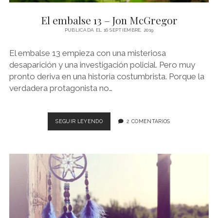
NOVELA GRÁFICA
El embalse 13 – Jon McGregor
BOOKTAG
PUBLICADA EL 16 SEPTIEMBRE, 2019
NO FICCIÓN
El embalse 13 empieza con una misteriosa
LITERATURA INFANTIL Y JUVENIL
desaparición y una investigación policial. Pero muy
pronto deriva en una historia costumbrista. Porque la
NOVEDADES DEL MES
verdadera protagonista no…
EL
SEGUIR LEYENDO
2 COMENTARIOS
EMBALSE
13
–
JON
MCGREGOR