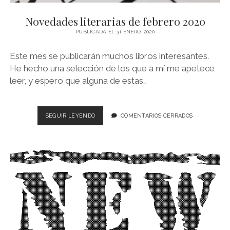
NOVELA GRÁFICA
Novedades literarias de febrero 2020
BOOKTAG
PUBLICADA EL 31 ENERO, 2020
NO FICCIÓN
Este mes se publicarán muchos libros interesantes.
LITERATURA INFANTIL Y JUVENIL
He hecho una selección de los que a mí me apetece
leer, y espero que alguna de estas…
NOVEDADES DEL MES
NOVEDADES
SEGUIR LEYENDO
COMENTARIOS CERRADOS
LITERARIAS
DE
FEBRERO
2020