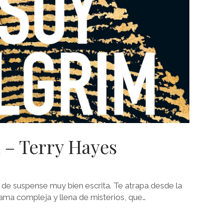
 – Terry Hayes
 de suspense muy bien escrita. Te atrapa desde la
ama compleja y llena de misterios, que…