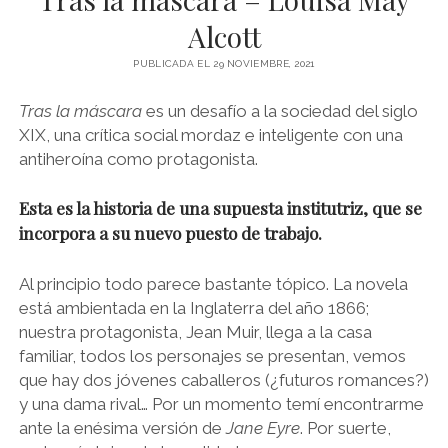
NOVELA GRÁFICA
Alcott
BOOKTAG
PUBLICADA EL 29 NOVIEMBRE, 2021
NO FICCIÓN
Tras la máscara
es un desafío a la sociedad del siglo
LITERATURA INFANTIL Y JUVENIL
XIX, una crítica social mordaz e inteligente con una
NOVEDADES DEL MES
antiheroína como protagonista.
Esta es la historia de una supuesta institutriz, que se
incorpora a su nuevo puesto de trabajo.
Al principio todo parece bastante tópico. La novela
está ambientada en la Inglaterra del año 1866;
nuestra protagonista, Jean Muir, llega a la casa
familiar, todos los personajes se presentan, vemos
que hay dos jóvenes caballeros (¿futuros romances?)
y una dama rival… Por un momento temí encontrarme
ante la enésima versión de
Jane Eyre
. Por suerte,