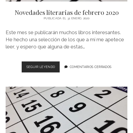
NOVELA GRÁFICA
Novedades literarias de febrero 2020
BOOKTAG
PUBLICADA EL 31 ENERO, 2020
NO FICCIÓN
Este mes se publicarán muchos libros interesantes.
LITERATURA INFANTIL Y JUVENIL
He hecho una selección de los que a mí me apetece
leer, y espero que alguna de estas…
NOVEDADES DEL MES
NOVEDADES
SEGUIR LEYENDO
COMENTARIOS CERRADOS
LITERARIAS
DE
FEBRERO
2020