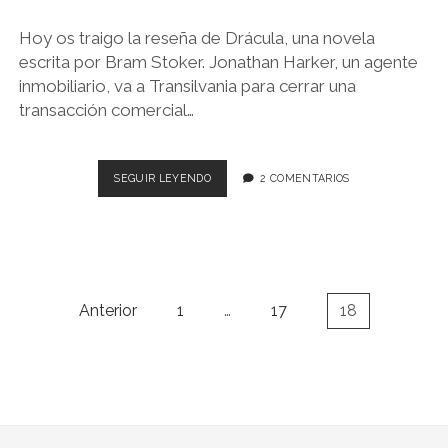
Hoy os traigo la reseña de Drácula, una novela
escrita por Bram Stoker. Jonathan Harker, un agente
inmobiliario, va a Transilvania para cerrar una
transacción comercial…
DRÁCULA
SEGUIR LEYENDO
2 COMENTARIOS
–
BRAM
STOKER
Paginación
Anterior
1
…
17
18
de
entradas