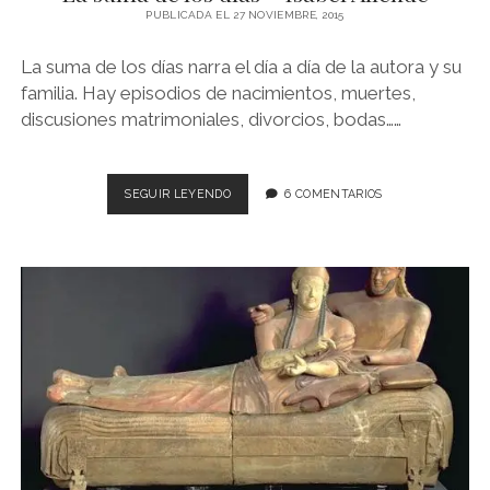
NOVELA GRÁFICA
PUBLICADA EL 27 NOVIEMBRE, 2015
BOOKTAG
La suma de los días narra el día a día de la autora y su
familia. Hay episodios de nacimientos, muertes,
NO FICCIÓN
discusiones matrimoniales, divorcios, bodas……
LITERATURA INFANTIL Y JUVENIL
NOVEDADES DEL MES
LA
SEGUIR LEYENDO
6 COMENTARIOS
SUMA
DE
LOS
DÍAS
–
ISABEL
ALLENDE