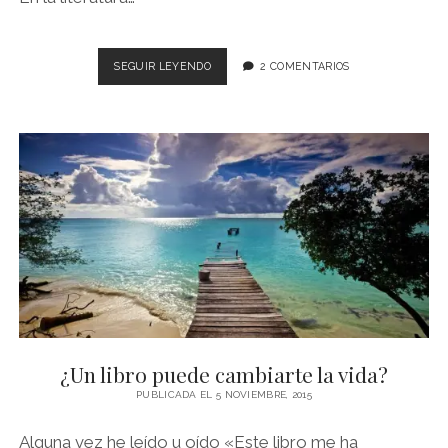
LO
SEGUIR LEYENDO
2 COMENTARIOS
QUE
NO
ME
GUSTA
ENCONTRAR
EN
UN
LIBRO
¿Un libro puede cambiarte la vida?
PUBLICADA EL 5 NOVIEMBRE, 2015
Alguna vez he leído u oído «Este libro me ha